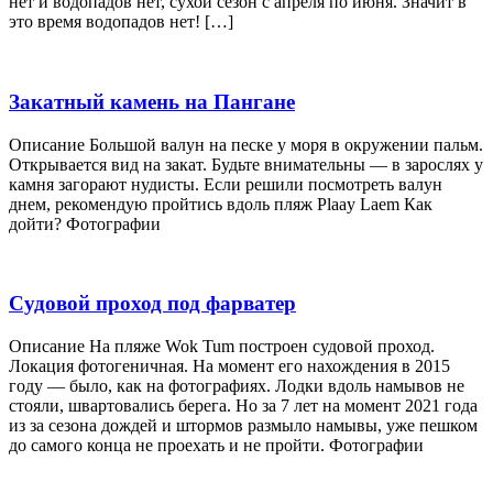
нет и водопадов нет, сухой сезон с апреля по июня. Значит в
это время водопадов нет! […]
Закатный камень на Пангане
Описание Большой валун на песке у моря в окружении пальм.
Открывается вид на закат. Будьте внимательны — в зарослях у
камня загорают нудисты. Если решили посмотреть валун
днем, рекомендую пройтись вдоль пляж Plaay Laem Как
дойти? Фотографии
Судовой проход под фарватер
Описание На пляже Wok Tum построен судовой проход.
Локация фотогеничная. На момент его нахождения в 2015
году — было, как на фотографиях. Лодки вдоль намывов не
стояли, швартовались берега. Но за 7 лет на момент 2021 года
из за сезона дождей и штормов размыло намывы, уже пешком
до самого конца не проехать и не пройти. Фотографии