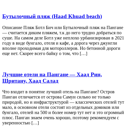
Бутылочный пляж (Haad Khuad beach)
Описание Пляж Ботл Бич или Бутылочный пляж на Пангане
— считается диким пляжем, т.к до него трудно добраться по
суше. На самом деле Ботл уже неплохо урбанизирован в 2021
году в виде бунгало, отеля и кафе, а дорога через джунгли
вполне проходимая для мотороллеров. Но бетонной дороги
еще нет. Скорее всего байку о том, что […]
Лучшие отели на Пангане — Хаад Рин,
Шритану, Хаад Салад
Что входит в понятие лучший отель на Пангане? Остров
Панган отличается от острова Самуи сильно не только
природой, но и инфраструктурой — классических отелей тут
мало, в основном отели состоят из отдельных домиков или
бунгало, отелей на 500 и более номер тут нет и это огромный
плюс. Панган знаем очень хорошо, поэтому рекомендуем с
уверенностью […]