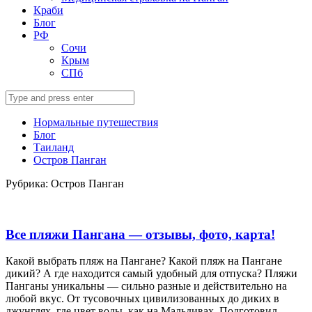
Краби
Блог
РФ
Сочи
Крым
СПб
Search
for:
Нормальные путешествия
Блог
Таиланд
Остров Панган
Рубрика:
Остров Панган
Все пляжи Пангана — отзывы, фото, карта!
Какой выбрать пляж на Пангане? Какой пляж на Пангане
дикий? А где находится самый удобный для отпуска? Пляжи
Панганы уникальны — сильно разные и действительно на
любой вкус. От тусовочных цивилизованных до диких в
джунглях, где цвет воды, как на Мальдивах. Подготовил