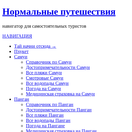
Нормальные путешествия
навигатор для самостоятельных туристов
НАВИГАЦИЯ
Тай начни отсюда →
Пхукет
Самуи
Справочник по Самуи
Достопримечательности Самуи
Все пляжи Самуи
Смотровые Самуи
Все водопады Самуи
Погода на Самуи
Медицинская страховка на Самуи
Панган
Справочник по Панган
Достопримечательности Панган
Все пляжи Панган
Все водопады Панган
Погода на Пангане
Медицинская страховка на Панган