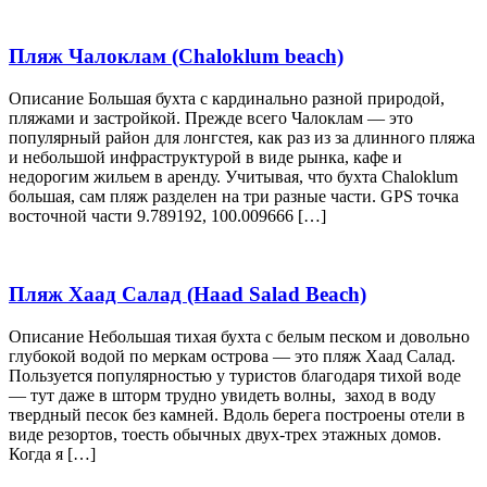
Пляж Чалоклам (Chaloklum beach)
Описание Большая бухта с кардинально разной природой,
пляжами и застройкой. Прежде всего Чалоклам — это
популярный район для лонгстея, как раз из за длинного пляжа
и небольшой инфраструктурой в виде рынка, кафе и
недорогим жильем в аренду. Учитывая, что бухта Сhaloklum
большая, сам пляж разделен на три разные части. GPS точка
восточной части 9.789192, 100.009666 […]
Пляж Хаад Салад (Haad Salad Beach)
Описание Небольшая тихая бухта с белым песком и довольно
глубокой водой по меркам острова — это пляж Хаад Салад.
Пользуется популярностью у туристов благодаря тихой воде
— тут даже в шторм трудно увидеть волны, заход в воду
твердный песок без камней. Вдоль берега построены отели в
виде резортов, тоесть обычных двух-трех этажных домов.
Когда я […]