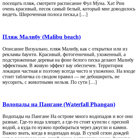
посещать пляж, смотрите расписание Фул Муна. Хат Рин
очень красивый, песок самый белый, который мне доводилось
видеть. Широченная полоса песка,а […]
Пляж Малибу (Malibu beach)
Описание Визуально, пляж Малибу, как с открытки или из
рекламы баунти. Красивый, фотогеничный, ухоженный, а
подстриженные деревья на фоне белого песка делают Малибу
эффектным. В живую эффект вау обеспечен. Территория
локации частная и поэтому всегда чисто и ухоженно. На входе
стоит табличка со сводом правил — не дебоширить, не
мусорить, с животными нельзя. По сути […]
Водопады на Пангане (Waterfall Phangan)
Водопады на Пангане На острове много водопадов и все они
разные. Где-то вода хлещет, а где-то стоят купели с пресной
водой, а куда-то нужно пробираться через джугли и камни.
Важно знать, когда в водопадах вода. В сухой сезон дождей