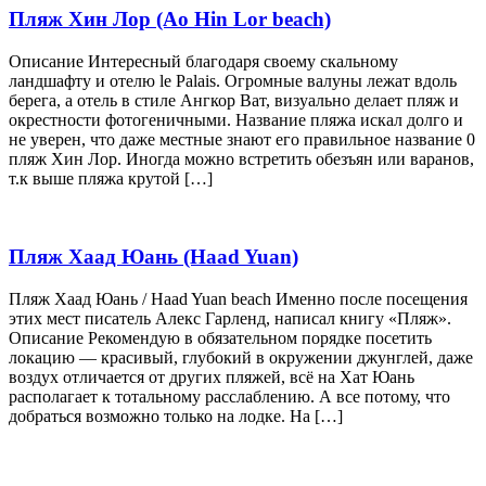
Пляж Хин Лор (Ao Hin Lor beach)
Описание Интересный благодаря своему скальному
ландшафту и отелю le Palais. Огромные валуны лежат вдоль
берега, а отель в стиле Ангкор Ват, визуально делает пляж и
окрестности фотогеничными. Название пляжа искал долго и
не уверен, что даже местные знают его правильное название 0
пляж Хин Лор. Иногда можно встретить обезъян или варанов,
т.к выше пляжа крутой […]
Пляж Хаад Юань (Haad Yuan)
Пляж Хаад Юань / Haad Yuan beach Именно после посещения
этих мест писатель Алекс Гарленд, написал книгу «Пляж».
Описание Рекомендую в обязательном порядке посетить
локацию — красивый, глубокий в окружении джунглей, даже
воздух отличается от других пляжей, всё на Хат Юань
располагает к тотальному расслаблению. А все потому, что
добраться возможно только на лодке. На […]