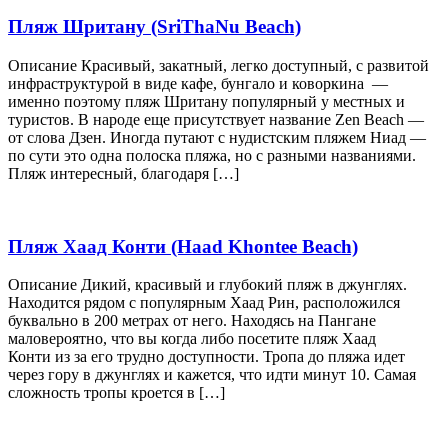
Пляж Шритану (SriThaNu Beach)
Описание Красивый, закатный, легко доступный, с развитой
инфраструктурой в виде кафе, бунгало и коворкина —
именно поэтому пляж Шритану популярный у местных и
туристов. В народе еще присутствует название Zen Beach —
от слова Дзен. Иногда путают с нудистским пляжем Ниад —
по сути это одна полоска пляжа, но с разными названиями.
Пляж интересный, благодаря […]
Пляж Хаад Конти (Haad Khontee Beach)
Описание Дикий, красивый и глубокий пляж в джунглях.
Находится рядом с популярным Хаад Рин, расположился
буквально в 200 метрах от него. Находясь на Пангане
маловероятно, что вы когда либо посетите пляж Хаад
Конти из за его трудно доступности. Тропа до пляжа идет
через гору в джунглях и кажется, что идти минут 10. Самая
сложность тропы кроется в […]