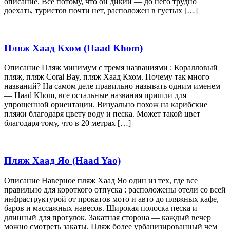
описание. Все потому, что он дикий — до него трудно
доехать, туристов почти нет, расположен в густых […]
Пляж Хаад Кхом (Haad Khom)
Описание Пляж минимум с тремя названиями : Коралловый
пляж, пляж Coral Bay, пляж Хаад Кхом. Почему так много
названий? На самом деле правильно называть одним именем
— Haad Khom, все остальные названия пришли для
упрощенной ориентации. Визуально похож на карибские
пляжи благодаря цвету воду и песка. Может такой цвет
благодаря тому, что в 20 метрах […]
Пляж Хаад Яо (Haad Yao)
Описание Наверное пляж Хаад Яо один из тех, где все
правильно для короткого отпуска : расположены отели со всей
инфраструктурой от прокатов мото и авто до пляжных кафе,
баров и массажных навесов. Широкая полоска песка и
длинный для прогулок. Закатная сторона — каждый вечер
можно смотреть закаты. Пляж более урбанизированный чем