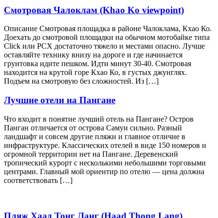
Смотровая Чалоклам (Khao Ko viewpoint)
Описание Смотровая площадка в районе Чалоклама, Кхао Ко.
Доехать до смотровой площадки на обычном мотобайке типа
Сlick или PCX достаточно тяжело и местами опасно. Лучше
оставляйте технику внизу на дороге и где начинается
грунтовка идите пешком. Идти минут 30-40. Смотровая
находится на крутой горе Кхао Ко, в густых джунглях.
Подъем на смотровую без сложностей. Из […]
Лучшие отели на Пангане
Что входит в понятие лучший отель на Пангане? Остров
Панган отличается от острова Самуи сильно. Разный
ландшафт и совсем другие пляжи и главное отличие в
инфраструктуре. Классических отелей в виде 150 номеров и
огромной территории нет на Пангане. Деревенский
тропический курорт с несколькими небольшими торговыми
центрами. Главный мой ориентир по отелю — цена должна
соответствовать […]
Пляж Хаад Тонг Ланг (Haad Thong Lang)