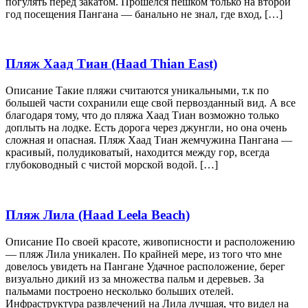
погулять перед закатом. Прошелся пешком только на второй
год посещения Пангана — банально не знал, где вход, […]
Пляж Хаад Тиан (Haad Thian East)
Описание Такие пляжи считаются уникальными, т.к по
большей части сохранили еще свой первозданный вид. А все
благодаря тому, что до пляжа Хаад Тиан возможно только
доплыть на лодке. Есть дорога через джунгли, но она очень
сложная и опасная. Пляж Хаад Тиан жемчужина Пангана —
красивый, полудиковатый, находится между гор, всегда
глубоководный с чистой морской водой. […]
Пляж Лила (Haad Leela Beach)
Описание По своей красоте, живописности и расположению
— пляж Лила уникален. По крайней мере, из того что мне
довелось увидеть на Пангане Удачное расположение, берег
визуально дикий из за множества пальм и деревьев. За
пальмами построено несколько больших отелей.
Инфраструктура развлечений на Лила лучшая, что видел на