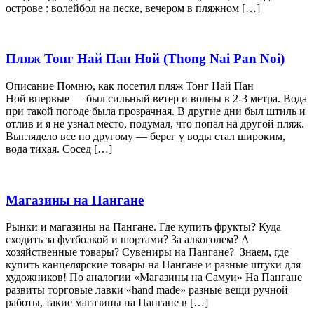
острове : волейбол на песке, вечером в пляжном […]
Пляж Тонг Най Пан Ной (Thong Nai Pan Noi)
Описание Помню, как посетил пляж Тонг Най Пан
Ной впервые — был сильный ветер и волны в 2-3 метра. Вода
при такой погоде была прозрачная. В другие дни был штиль и
отлив и я не узнал место, подумал, что попал на другой пляж.
Выглядело все по другому — берег у воды стал широким,
вода тихая. Сосед […]
Магазины на Пангане
Рынки и магазины на Пангане. Где купить фрукты? Куда
сходить за футболкой и шортами? За алкоголем? А
хозяйственные товары? Сувениры на Пангане? Знаем, где
купить канцелярские товары на Пангане и разные штуки для
художников! По аналогии «Магазины на Самуи» На Пангане
развиты торговые лавки «hand made» разные вещи ручной
работы, такие магазины на Пангане в […]