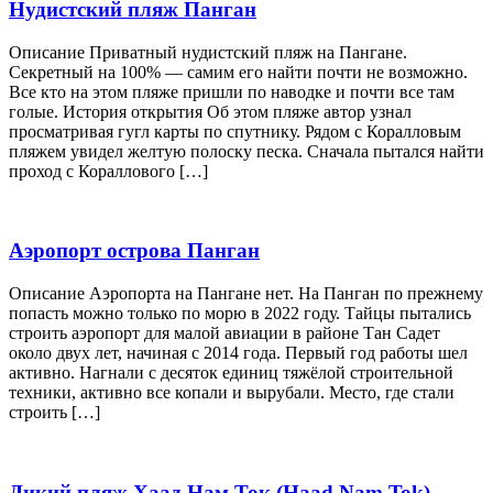
Нудистский пляж Панган
Описание Приватный нудистский пляж на Пангане.
Секретный на 100% — самим его найти почти не возможно.
Все кто на этом пляже пришли по наводке и почти все там
голые. История открытия Об этом пляже автор узнал
просматривая гугл карты по спутнику. Рядом с Коралловым
пляжем увидел желтую полоску песка. Сначала пытался найти
проход с Кораллового […]
Аэропорт острова Панган
Описание Аэропорта на Пангане нет. На Панган по прежнему
попасть можно только по морю в 2022 году. Тайцы пытались
строить аэропорт для малой авиации в районе Тан Садет
около двух лет, начиная с 2014 года. Первый год работы шел
активно. Нагнали с десяток единиц тяжёлой строительной
техники, активно все копали и вырубали. Место, где стали
строить […]
Дикий пляж Хаад Нам Ток (Haad Nam Tok)