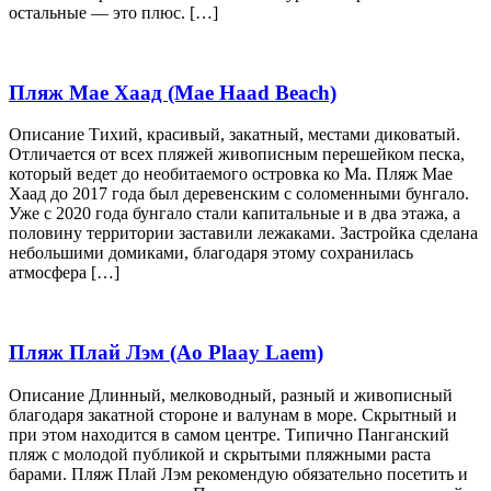
остальные — это плюс. […]
Пляж Мае Хаад (Mae Haad Beach)
Описание Тихий, красивый, закатный, местами диковатый.
Отличается от всех пляжей живописным перешейком песка,
который ведет до необитаемого островка ко Ма. Пляж Мае
Хаад до 2017 года был деревенским с соломенными бунгало.
Уже с 2020 года бунгало стали капитальные и в два этажа, а
половину территории заставили лежаками. Застройка сделана
небольшими домиками, благодаря этому сохранилась
атмосфера […]
Пляж Плай Лэм (Ao Plaay Laem)
Описание Длинный, мелководный, разный и живописный
благодаря закатной стороне и валунам в море. Скрытный и
при этом находится в самом центре. Типично Панганский
пляж с молодой публикой и скрытыми пляжными раста
барами. Пляж Плай Лэм рекомендую обязательно посетить и