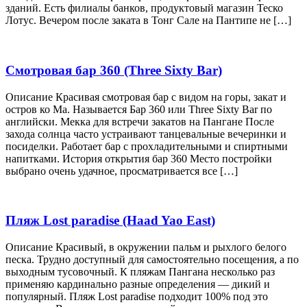
зданий. Есть филиалы банков, продуктовый магазин Теско
Лотус. Вечером после заката в Тонг Сале на Пантипе не […]
Смотровая бар 360 (Three Sixty Bar)
Описание Красивая смотровая бар с видом на горы, закат и
остров ко Ма. Называется Бар 360 или Three Sixty Bar по
английски. Мекка для встречи закатов на Пангане После
захода солнца часто устраивают танцевальные вечеринки и
посиделки. Работает бар с прохладительными и спиртными
напитками. История открытия бар 360 Место постройки
выбрано очень удачное, просматривается все […]
Пляж Lost paradise (Haad Yao East)
Описание Красивый, в окружении пальм и рыхлого белого
песка. Трудно доступный для самостоятельно посещения, а по
выходным тусовочный. К пляжам Пангана несколько раз
применяю кардинально разные определения — дикий и
популярный. Пляж Lost paradise подходит 100% под это