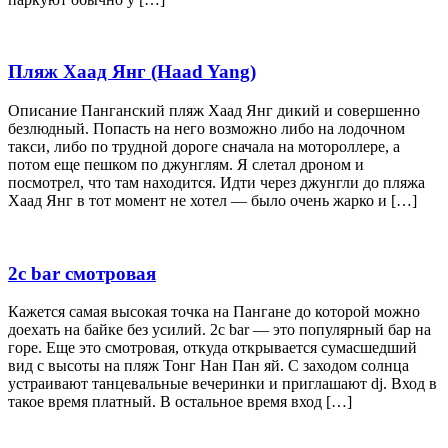
Пляж Хаад Янг (Haad Yang)
Описание Панганский пляж Хаад Янг дикий и совершенно
безлюдный. Попасть на него возможно либо на лодочном
такси, либо по трудной дороге сначала на мотороллере, а
потом еще пешком по джунглям. Я слетал дроном и
посмотрел, что там находится. Идти через джунгли до пляжа
Хаад Янг в тот момент не хотел — было очень жарко и […]
2c bar смотровая
Кажется самая высокая точка на Пангане до которой можно
доехать на байке без усилий. 2c bar — это популярный бар на
горе. Еще это смотровая, откуда открывается сумасшедший
вид с высоты на пляж Тонг Нан Пан яй. С заходом солнца
устраивают танцевальные вечеринки и приглашают dj. Вход в
такое время платный. В остальное время вход […]