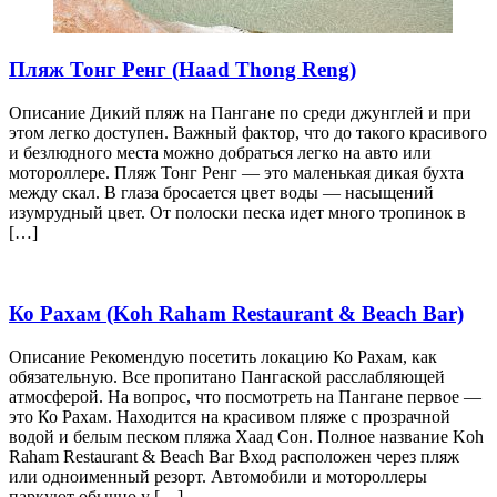
Пляж Тонг Ренг (Haad Thong Reng)
Описание Дикий пляж на Пангане по среди джунглей и при
этом легко доступен. Важный фактор, что до такого красивого
и безлюдного места можно добраться легко на авто или
мотороллере. Пляж Тонг Ренг — это маленькая дикая бухта
между скал. В глаза бросается цвет воды — насыщений
изумрудный цвет. От полоски песка идет много тропинок в
[…]
Ко Рахам (Koh Raham Restaurant & Beach Bar)
Описание Рекомендую посетить локацию Ко Рахам, как
обязательную. Все пропитано Пангаской расслабляющей
атмосферой. На вопрос, что посмотреть на Пангане первое —
это Ко Рахам. Находится на красивом пляже с прозрачной
водой и белым песком пляжа Хаад Сон. Полное название Koh
Raham Restaurant & Beach Bar Вход расположен через пляж
или одноименный резорт. Автомобили и мотороллеры
паркуют обычно у […]