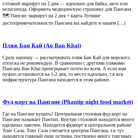
готовый маршрут на 2 дня — идеально для байка, авто или
велосипеда. Оформить медицинскую страховку для Пангана
🗺️ Панган: маршрут на 2 дня + карта Лучшие
достопримечательности Пангана вы найдете в нашем […]
Пляж Бан Кай (Ao Ban Khai)
Сразу напишу — рассматривать пляж Бан Кай для морского
отпуска не рекомендую. В сравнении с другими пляжами
Пангана Ban Khai проигрывает почти во всем. А если вам
нужно остановится на 1-2 дня, то место идеально, т.к вся
инфраструктура Пангана находится в этом районе.
Фуд-корт на Пангане (Phantip night food market)
Где на Пангане кушать? Центральная столовая фуд-корт на
Пангане называет Пантип. Внутри столовой находится много
едальных лавочек. Находится фудкорт в центральном районе
Тонг Сала. Тонг Сала считается центром Пангана, т.к тут
находится главный пирс острова, построено много торговых