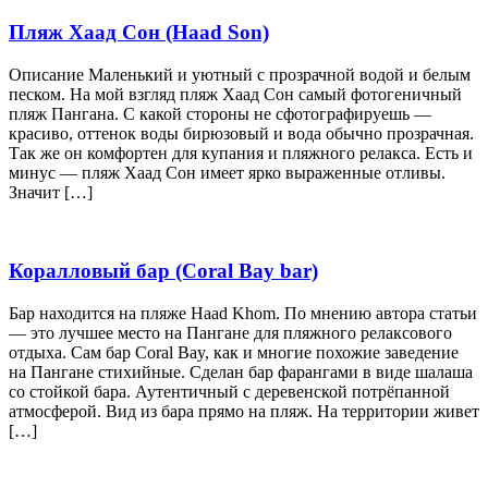
Пляж Хаад Сон (Haad Son)
Описание Маленький и уютный с прозрачной водой и белым
песком. На мой взгляд пляж Хаад Сон самый фотогеничный
пляж Пангана. С какой стороны не сфотографируешь —
красиво, оттенок воды бирюзовый и вода обычно прозрачная.
Так же он комфортен для купания и пляжного релакса. Есть и
минус — пляж Хаад Сон имеет ярко выраженные отливы.
Значит […]
Коралловый бар (Coral Bay bar)
Бар находится на пляже Haad Khom. По мнению автора статьи
— это лучшее место на Пангане для пляжного релаксового
отдыха. Сам бар Coral Bay, как и многие похожие заведение
на Пангане стихийные. Сделан бар фарангами в виде шалаша
со стойкой бара. Аутентичный с деревенской потрёпанной
атмосферой. Вид из бара прямо на пляж. На территории живет
[…]