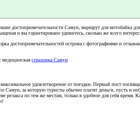
чшие достопримечательности Самуи, маршрут для мотобайка для
ыщеная и вы гарантировано удивитесь, сколько же всего интерес
рка достопримечательностей острова с фотографиями и отзывам
вас медицинская
страховка Самуи
максимальное удовлетворение от поездки. Первый пост посвящ
о Самуи, за которую туристы обычно платят деньги, пусть и не
ме релакса по тем же местам, только в удобное для себя время. 
и!