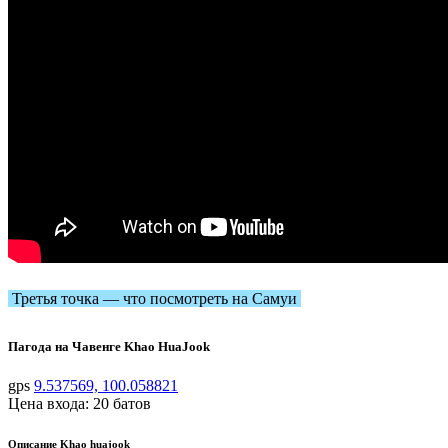
Третья точка — что посмотреть на Самуи
Пагода на Чавенге Khao HuaJook
gps
9.537569, 100.058821
Цена входа: 20 батов
Описание Khao huajook