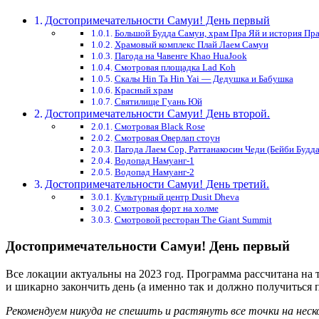
Достопримечательности Самуи! День первый
Большой Будда Самуи, храм Пра Яй и история Пр
Храмовый комплекс Плай Лаем Самуи
Пагода на Чавенге Khao HuaJook
Смотровая площадка Lad Koh
Скалы Hin Ta Hin Yai — Дедушка и Бабушка
Красный храм
Святилище Гуань Юй
Достопримечательности Самуи! День второй.
Смотровая Black Rose
Смотровая Оверлап стоун
Пагода Лаем Сор, Раттанакосин Чеди (Бейби Будда
Водопад Намуанг-1
Водопад Намуанг-2
Достопримечательности Самуи! День третий.
Культурный центр Dusit Dheva
Смотровая форт на холме
Смотровой ресторан The Giant Summit
Достопримечательности Самуи! День первый
Все локации актуальны на 2023 год. Программа рассчитана на т
и шикарно закончить день (а именно так и должно получиться 
Рекомендуем никуда не спешить и растянуть все точки на неско