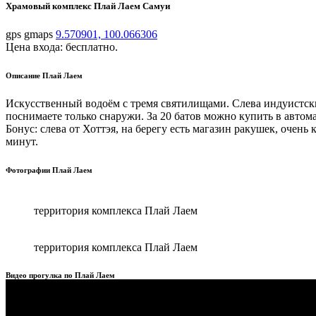
Храмовый комплекс Плай Лаем Самуи
gps gmaps
9.570901, 100.066306
Цена входа: бесплатно.
Описание Плай Лаем
Искусственный водоём с тремя святилищами. Слева индуистский
поснимаете только снаружи. За 20 батов можно купить в автома
Бонус: слева от Хоттэя, на берегу есть магазин ракушек, очен
минут.
Фотографии Плай Лаем
территория комплекса Плай Лаем
территория комплекса Плай Лаем
Видео прогулка по Плай Лаем