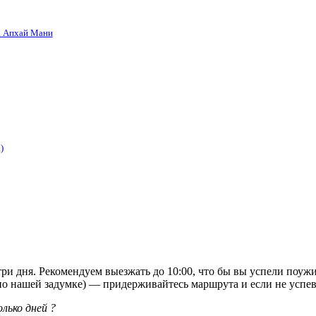
а Апхай Мани
)
ри дня. Рекомендуем выезжать до 10:00, что бы вы успели поужи
по нашей задумке) — придерживайтесь маршрута и если не успевае
лько дней ?