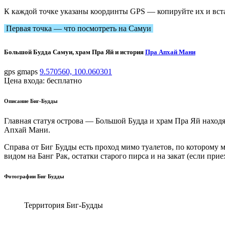
К каждой точке указаны координты GPS — копируйте их и вста
Первая точка — что посмотреть на Самуи
Большой Будда Самуи, храм Пра Яй и история
Пра
А
пхай
Мани
gps gmaps
9.570560, 100.060301
Цена входа: бесплатно
Описание Биг-Будды
Главная статуя острова — Большой Будда и храм Пра Яй наход
Апхай Мани.
Справа от Биг Будды есть проход мимо туалетов, по которому 
видом на Банг Рак, остатки старого пирса и на закат (если при
Фотографии Биг Будды
Территория Биг-Будды