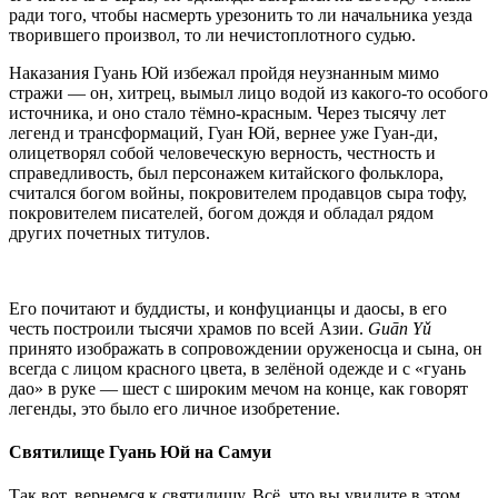
ради того, чтобы насмерть урезонить то ли начальника уезда
творившего произвол, то ли нечистоплотного судью.
Наказания Гуань Юй избежал пройдя неузнанным мимо
стражи — он, хитрец, вымыл лицо водой из какого-то особого
источника, и оно стало тёмно-красным. Через тысячу лет
легенд и трансформаций, Гуан Юй, вернее уже Гуан-ди,
олицетворял собой человеческую верность, честность и
справедливость, был персонажем китайского фольклора,
считался богом войны, покровителем продавцов сыра тофу,
покровителем писателей, богом дождя и обладал рядом
других почетных титулов.
Его почитают и буддисты, и конфуцианцы и даосы, в его
честь построили тысячи храмов по всей Азии.
Guān Yǔ
принято изображать в сопровождении оруженосца и сына, он
всегда с лицом красного цвета, в зелёной одежде и с «гуань
дао» в руке — шест с широким мечом на конце, как говорят
легенды, это было его личное изобретение.
Святилище Гуань Юй на Самуи
Так вот, вернемся к святилищу. Всё, что вы увидите в этом