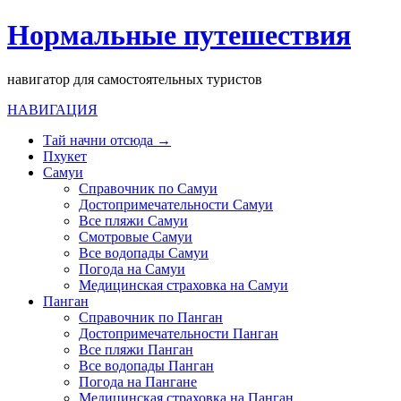
Нормальные путешествия
навигатор для самостоятельных туристов
НАВИГАЦИЯ
Тай начни отсюда →
Пхукет
Самуи
Справочник по Самуи
Достопримечательности Самуи
Все пляжи Самуи
Смотровые Самуи
Все водопады Самуи
Погода на Самуи
Медицинская страховка на Самуи
Панган
Справочник по Панган
Достопримечательности Панган
Все пляжи Панган
Все водопады Панган
Погода на Пангане
Медицинская страховка на Панган