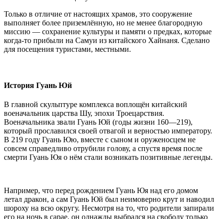
Только в отличие от настоящих храмов, это сооружение
выполняет более приземлённую, но не менее благородную
миссию — сохранение культуры и памяти о предках, которые
когда-то прибыли на Самуи из китайского Хайнаня. Сделано
для посещения туристами, местными.
История Гуань Юй
В главной скульптуре комплекса воплощён китайский
военачальник царства Шу, эпохи Троецарствия.
Военачальника звали Гуань Юй (годы жизни 160—219),
который прославился своей отвагой и верностью императору.
В 219 году Гуань Юю, вместе с сыном и оруженосцем не
совсем справедливо отрубили голову, а спустя время после
смерти Гуань Юя о нём стали возникать позитивные легенды.
Например, что перед рождением Гуань Юя над его домом
летал дракон, а сам Гуань Юй был неимоверно крут и наводил
шороху на всю округу. Несмотря на то, что родители запирали
его на ночь в сарае, он однажды выбрался на свободу только