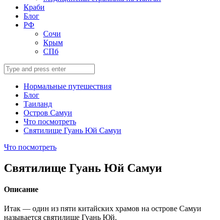
Краби
Блог
РФ
Сочи
Крым
СПб
Search
for:
Нормальные путешествия
Блог
Таиланд
Остров Самуи
Что посмотреть
Святилище Гуань Юй Самуи
Что посмотреть
Святилище Гуань Юй Самуи
Описание
Итак — один из пяти китайских храмов на острове Самуи
называется святилище Гуань Юй.