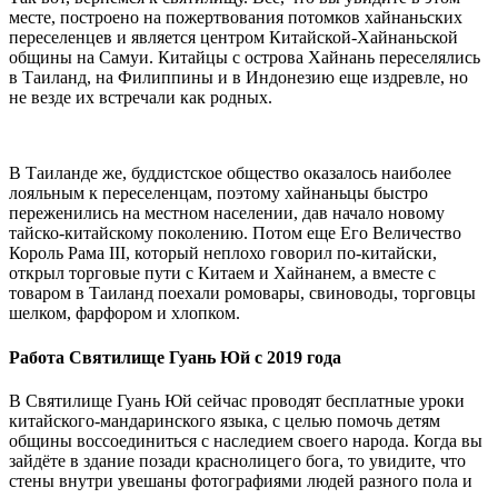
месте, построено на пожертвования потомков хайнаньских
переселенцев и является центром Китайской-Хайнаньской
общины на Самуи. Китайцы с острова Хайнань переселялись
в Таиланд, на Филиппины и в Индонезию еще издревле, но
не везде их встречали как родных.
В Таиланде же, буддистское общество оказалось наиболее
лояльным к переселенцам, поэтому хайнаньцы быстро
переженились на местном населении, дав начало новому
тайско-китайскому поколению. Потом еще Его Величество
Король Рама III, который неплохо говорил по-китайски,
открыл торговые пути с Китаем и Хайнанем, а вместе с
товаром в Таиланд поехали ромовары, свиноводы, торговцы
шелком, фарфором и хлопком.
Работа Святилище Гуань Юй с 2019 года
В Святилище Гуань Юй сейчас проводят бесплатные уроки
китайского-мандаринского языка, с целью помочь детям
общины воссоединиться с наследием своего народа. Когда вы
зайдёте в здание позади краснолицего бога, то увидите, что
стены внутри увешаны фотографиями людей разного пола и