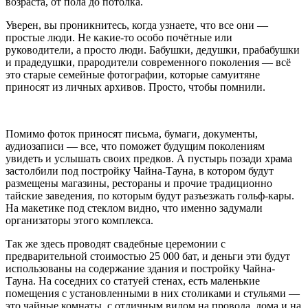
возраста, от пола до потолка.
Уверен, вы проникнитесь, когда узнаете, что все они —
простые люди. Не какие-то особо почётные или
руководители, а просто люди. Бабушки, дедушки, прабабушки
и прадедушки, прародители современного поколения — всё
это старые семейные фотографии, которые самуитяне
приносят из личных архивов. Просто, чтобы помнили.
Помимо фоток приносят письма, бумаги, документы,
аудиозаписи — все, что поможет будущим поколениям
увидеть и услышать своих предков. А пустырь позади храма
застолбили под постройку Чайна-Тауна, в котором будут
размещены магазины, рестораны и прочие традиционно
тайские заведения, по которым будут разъезжать гольф-кары.
На макетике под стеклом видно, что именно задумали
организаторы этого комплекса.
Так же здесь проводят свадебные церемонии с
предварительной стоимостью 25 000 бат, и деньги эти будут
использованы на содержание здания и постройку Чайна-
Тауна. На соседних со статуей стенах, есть маленькие
помещения с установленными в них столиками и стульями —
это чайные комнаты, с отличным видом на провода, дома и на