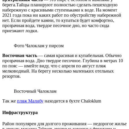
берега.Тайцы планируют полностью сделать пешеходную
набережную с красивыми ступеньками к воде. На момент
2021 года пока ни каких работ по обустройству набережной
нет. Если пройдете камни, то купаться будет комфортно,
прозрачная вода, твердое песочное дно, но часто сюда
приезжают лодки.
Фото Чалоклам у пирсом
Восточная часть
— самая красивая и купабельная. Обычно
прозрачная вода. Дно твердое песочное. Глубина в метрах 10
по пояс — имейте виду, что с апреля по август пляж
мелководный. На берегу несколько маленьких отельных
резортов.
Восточный Чалоклам
Так же
пляж Малибу
находится в бухте Chaloklum
Инфраструктура
Район популярен для долгого проживания — недорогое жилье
в аренду, магазин 7eleven, местные лавочки с фруктами и