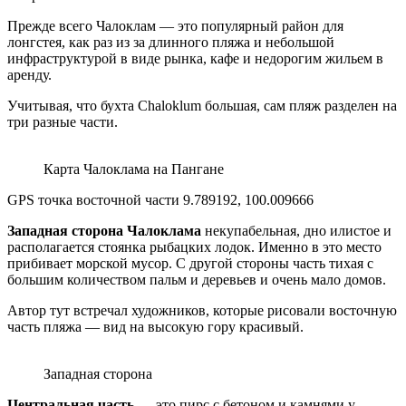
Прежде всего Чалоклам — это популярный район для
лонгстея, как раз из за длинного пляжа и небольшой
инфраструктурой в виде рынка, кафе и недорогим жильем в
аренду.
Учитывая, что бухта Сhaloklum большая, сам пляж разделен на
три разные части.
Карта Чалоклама на Пангане
GPS точка восточной части 9.789192, 100.009666
Западная сторона Чалоклама
некупабельная, дно илистое и
располагается стоянка рыбацких лодок. Именно в это место
прибивает морской мусор. С другой стороны часть тихая с
большим количеством пальм и деревьев и очень мало домов.
Автор тут встречал художников, которые рисовали восточную
часть пляжа — вид на высокую гору красивый.
Западная сторона
Центральная часть
— это пирс с бетоном и камнями у