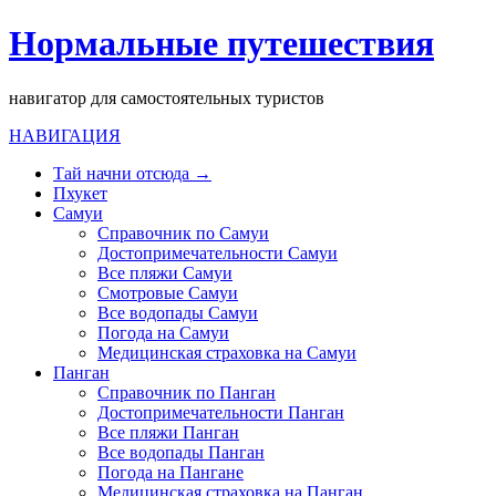
Нормальные путешествия
навигатор для самостоятельных туристов
НАВИГАЦИЯ
Тай начни отсюда →
Пхукет
Самуи
Справочник по Самуи
Достопримечательности Самуи
Все пляжи Самуи
Смотровые Самуи
Все водопады Самуи
Погода на Самуи
Медицинская страховка на Самуи
Панган
Справочник по Панган
Достопримечательности Панган
Все пляжи Панган
Все водопады Панган
Погода на Пангане
Медицинская страховка на Панган