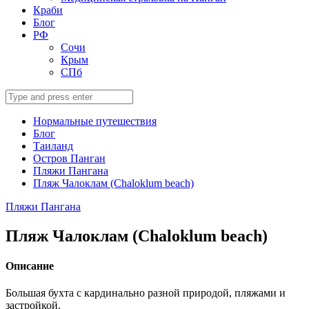
Краби
Блог
РФ
Сочи
Крым
СПб
Search
for:
Нормальные путешествия
Блог
Таиланд
Остров Панган
Пляжи Пангана
Пляж Чалоклам (Chaloklum beach)
Пляжи Пангана
Пляж Чалоклам (Chaloklum beach)
Описание
Большая бухта с кардинально разной природой, пляжами и
застройкой.