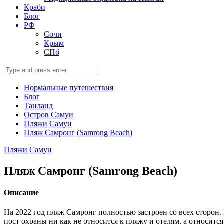
Краби
Блог
РФ
Сочи
Крым
СПб
Search
for:
Нормальные путешествия
Блог
Таиланд
Остров Самуи
Пляжи Самуи
Пляж Самронг (Samrong Beach)
Пляжи Самуи
Пляж Самронг (Samrong Beach)
Описание
На 2022 год пляж Самронг полностью застроен со всех сторон. 
пост охраны ни как не относится к пляжу и отелям, а относится