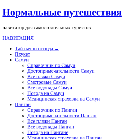
Нормальные путешествия
навигатор для самостоятельных туристов
НАВИГАЦИЯ
Тай начни отсюда →
Пхукет
Самуи
Справочник по Самуи
Достопримечательности Самуи
Все пляжи Самуи
Смотровые Самуи
Все водопады Самуи
Погода на Самуи
Медицинская страховка на Самуи
Панган
Справочник по Панган
Достопримечательности Панган
Все пляжи Панган
Все водопады Панган
Погода на Пангане
Медицинская страховка на Панган