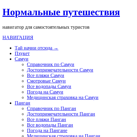
Нормальные путешествия
навигатор для самостоятельных туристов
НАВИГАЦИЯ
Тай начни отсюда →
Пхукет
Самуи
Справочник по Самуи
Достопримечательности Самуи
Все пляжи Самуи
Смотровые Самуи
Все водопады Самуи
Погода на Самуи
Медицинская страховка на Самуи
Панган
Справочник по Панган
Достопримечательности Панган
Все пляжи Панган
Все водопады Панган
Погода на Пангане
Медицинская страховка на Панган